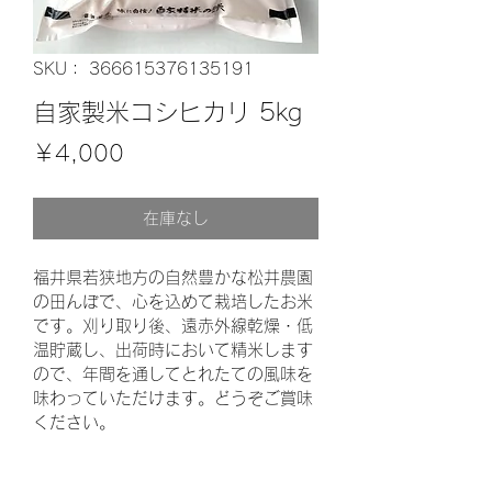
SKU： 366615376135191
自家製米コシヒカリ 5kg
価
￥4,000
格
在庫なし
福井県若狭地方の自然豊かな松井農園
の田んぼで、心を込めて栽培したお米
です。刈り取り後、遠赤外線乾燥・低
温貯蔵し、出荷時において精米します
ので、年間を通してとれたての風味を
味わっていただけます。どうぞご賞味
ください。